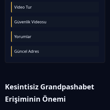
Video Tur
Güvenlik Videosu
Yorumlar
Güncel Adres
Kesintisiz Grandpashabet
Erişiminin Önemi