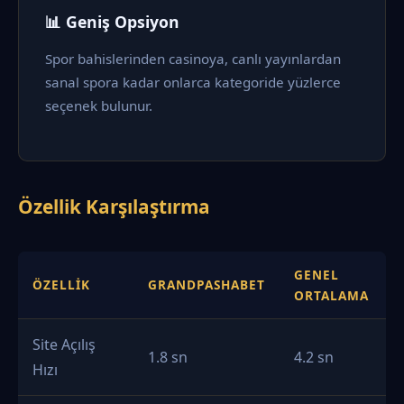
📊 Geniş Opsiyon
Spor bahislerinden casinoya, canlı yayınlardan
sanal spora kadar onlarca kategoride yüzlerce
seçenek bulunur.
Özellik Karşılaştırma
GENEL
ÖZELLIK
GRANDPASHABET
ORTALAMA
Site Açılış
1.8 sn
4.2 sn
Hızı