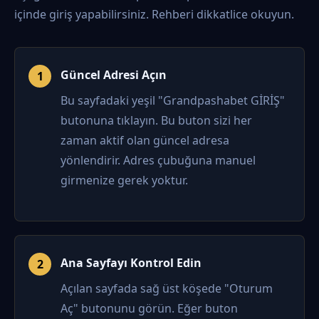
içinde giriş yapabilirsiniz. Rehberi dikkatlice okuyun.
Güncel Adresi Açın
Bu sayfadaki yeşil "Grandpashabet GİRİŞ"
butonuna tıklayın. Bu buton sizi her
zaman aktif olan güncel adresa
yönlendirir. Adres çubuğuna manuel
girmenize gerek yoktur.
Ana Sayfayı Kontrol Edin
Açılan sayfada sağ üst köşede "Oturum
Aç" butonunu görün. Eğer buton