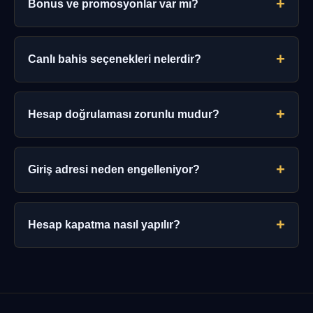
açabilirsiniz. Yeni cihazdan giriş yapıldığında eski
+
Bonus ve promosyonlar var mı?
oturum sonlanır. Bu güvenlik önlemi hesapların
Zaman zaman çeşitli kampanyalar düzenlenir.
başkaları tarafından kullanılmasını engeller.
Ancak bu sayfada promosyon tanıtımı yapılmaz.
+
Canlı bahis seçenekleri nelerdir?
Güncel fırsatlar için giriş yaptıktan sonra
Maç anında bahis yapabilirsiniz. 200'den fazla
"Kampanyalar" bölümüne bakabilirsiniz. Mevcut
farklı bahis türü sunulur. Anlık istatistiklerle
+
teklifleri görürsünüz.
Hesap doğrulaması zorunlu mudur?
desteklenir. Yayın kalitesi 1080p'ye kadar çıkar.
Evet, ilk para çekme işleminde kimlik
doğrulaması istenir. Bu, yasal bir zorunluluktur.
+
Giriş adresi neden engelleniyor?
Ehliyet, kimlik veya pasaport fotokopisi
Yerel düzenlemelerden dolayı bazı adreslere
yüklemeniz gerekir. İşlem genellikle 5 dakika
erişim kısıtlanabilir. Bu durumda DNS ayarlarınızı
+
sürer.
Hesap kapatma nasıl yapılır?
değiştirmeniz gerekir. Yeni adresi buradan takip
Müşteri hizmetlerine talep oluşturun. Kimlik
edebilirsiniz. Tüm blokları aşmanız mümkündür.
doğrulaması yapmanız istenecektir. Hesabınız 24
saat içinde kapatılır. Kalan bakiye en geç 1 iş