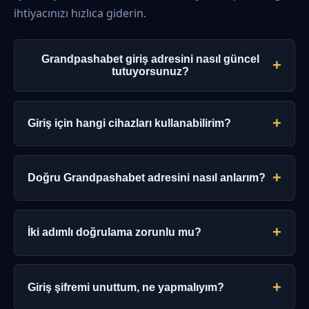
ihtiyacınızı hızlıca giderin.
Grandpashabet giriş adresini nasıl güncel
+
tutuyorsunuz?
şifreleme teknolojisiyle korunur. Alan adı
değişiklikleri anında bu sayfaya eklenir. Ekibimiz
+
Giriş için hangi cihazları kullanabilirim?
DNS kayıtlarını sürekli izler. Önemli olan, doğru
Her türlü cihazdan giriş yapabilirsiniz. PC,
bilgiyi zamanında iletmektir. Ortalama
laptop, tablet ve akıllı telefonlarla uyumludur.
+
güncelleme süresi 4 dakikadır.
Doğru Grandpashabet adresini nasıl anlarım?
iOS ve Android işletim sistemlerinde sorunsuz
Doğru adres her zaman bu sayfadaki butonla
çalışır. Oyun konsollarından bile erişim
iletilir. Adres çubuğunda "m.Grandpashabet-
+
mümkündür. Yeter ki internet bağlantınız olsun.
İki adımlı doğrulama zorunlu mu?
haftsonuozel.vip" yazmalıdır. SSL sertifikası
Zorunlu değildir ancak yüksek önerilir.
geçerli olmalıdır. Sahte siteler genellikle çok
Hesabınızın güvenliği için aktif etmenizde fayda
+
benzer harfler kullanır. Dikkatli olun, sadece
Giriş şifremi unuttum, ne yapmalıyım?
var. Ayarlar bölümünden kolayca kurabilirsiniz.
resmi sayfayı kullanın.