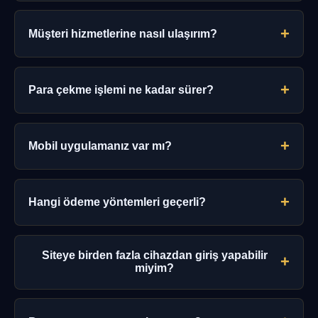
Ana sayfadaki "Şifremi Unuttum" bağlantısına
Kod her kullanımda değişir. Hesabınıza yetkisiz
tıklayın. Kayıtlı e-posta adresinize sıfırlama linki
+
erişimi engeller.
Müşteri hizmetlerine nasıl ulaşırım?
gönderilir. Link 15 dakika geçerlidir. Yeni şifreniz
Canlı destek, 7/24 hizmet verir. Sayfanın sağ alt
en az 8 karakter olmalıdır.
köşesindeki sohbet penceresini kullanın. Ayrıca
+
Para çekme işlemi ne kadar sürer?
e-posta desteği de vardır. Ortalama ilk yanıt
Kazançlarınız ortalama 15 dakika içinde
süresi 45 saniyedir.
hesabınıza aktarılır. Bu süre, ödeme yöntemine
+
Mobil uygulamanız var mı?
göre değişiklik gösterebilir. Banka havalesi 1 iş
Evet, Android ve iOS için uygulama mevcut.
günü sürebilir. Kripto para ile anında transfer
Uygulama mağazalarından indirebilirsiniz.
+
sağlanır.
Hangi ödeme yöntemleri geçerli?
Ancak güncel sürümü direkt web sitesinden
Kredi kartı, banka havalesi ve kripto para
edinmek daha güvenlidir. APK dosyası için resmi
desteklenir. Papara, Havale/EFT gibi yerel
Siteye birden fazla cihazdan giriş yapabilir
destek ekibine danışın.
+
miyim?
seçenekler de mevcuttur. Tüm işlemler SSL ile
şifrelenir. İşlem ücretleri sabittir.
Evet, aynı anda sadece tek cihazda oturum