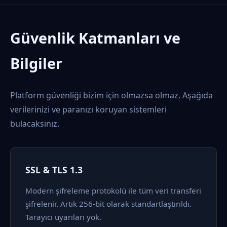
Güvenlik Katmanları ve
Bilgiler
Platform güvenliği bizim için olmazsa olmaz. Aşağıda
verilerinizi ve paranızı koruyan sistemleri
bulacaksınız.
SSL & TLS 1.3
Modern şifreleme protokolü ile tüm veri transferi
şifrelenir. Artık 256-bit olarak standartlaştırıldı.
Tarayıcı uyarıları yok.