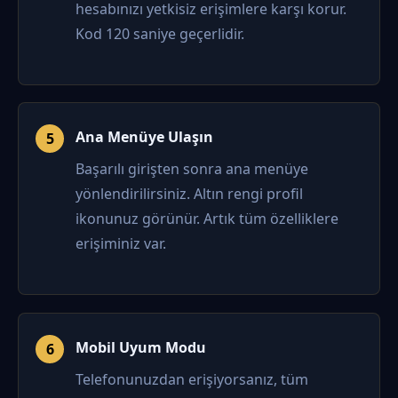
hesabınızı yetkisiz erişimlere karşı korur.
Kod 120 saniye geçerlidir.
Ana Menüye Ulaşın
Başarılı girişten sonra ana menüye
yönlendirilirsiniz. Altın rengi profil
ikonunuz görünür. Artık tüm özelliklere
erişiminiz var.
Mobil Uyum Modu
Telefonunuzdan erişiyorsanız, tüm