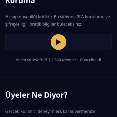
Koruma
Hesap güvenliği kritiktir. Bu videoda 2FA kurulumu ve
şifreyle ilgili pratik bilgiler bulacaksınız.
▶
Video süresi: 3:15 | 2.340 izlenme | Güncellendi
Üyeler Ne Diyor?
Gerçek kullanıcı deneyimleri, karar vermenize