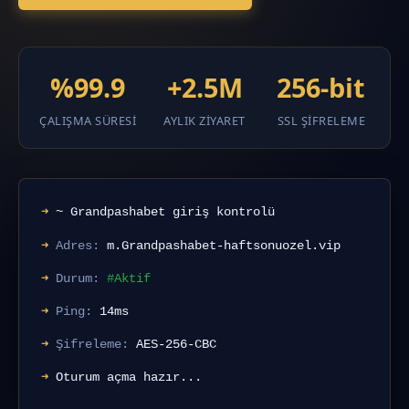
%99.9
+2.5M
256-bit
ÇALIŞMA SÜRESI
AYLIK ZIYARET
SSL ŞIFRELEME
➜
~ Grandpashabet giriş kontrolü
➜
Adres:
m.Grandpashabet-haftsonuozel.vip
➜
Durum:
#Aktif
➜
Ping:
14ms
➜
Şifreleme:
AES-256-CBC
➜
Oturum açma hazır...