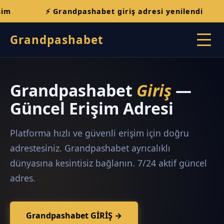
⚡ Grandpashabet giriş adresi yenilendi
🔒 
Grandpashabet
Grandpashabet
Giriş
—
Güncel Erişim Adresi
Platforma hızlı ve güvenli erişim için doğru
adrestesiniz. Grandpashabet ayrıcalıklı
dünyasına kesintisiz bağlanın. 7/24 aktif güncel
adres.
Grandpashabet GİRİŞ →