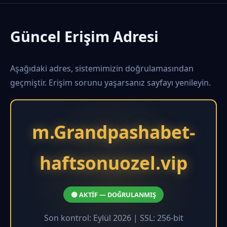
Güncel Erişim Adresi
Aşağıdaki adres, sistemimizin doğrulamasından
geçmiştir. Erişim sorunu yaşarsanız sayfayı yenileyin.
m.Grandpashabet-
haftsonuozel.vip
🟢 AKTIF — DOĞRULANMIŞ
Son kontrol: Eylül 2026 | SSL: 256-bit