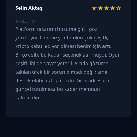
★★★★☆
Selin Aktaş
18 Mayıs 2025
Platform tasarımı hoşuma gitti, göz
yormuyor. Ödeme yöntemleri çok çeşitli,
kripto kabul ediyor olması benim için artı.
Birçok site bu kadar seçenek sunmuyor. Oyun
çeşitliliği de gayet yeterli. Arada gözüme
takılan ufak bir sorun olmadı değil; ama
destek ekibi hızlıca çözdü. Giriş adresleri
güncel tutulmasa bu kadar memnun
kalmazdım.