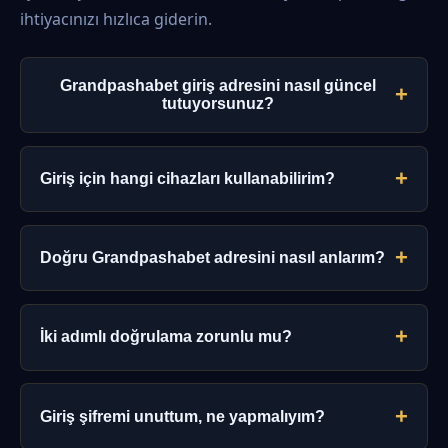
ihtiyacınızı hızlıca giderin.
Grandpashabet giriş adresini nasıl güncel
+
tutuyorsunuz?
şifreleme teknolojisiyle korunur. Alan adı
değişiklikleri anında bu sayfaya eklenir. Ekibimiz
+
Giriş için hangi cihazları kullanabilirim?
DNS kayıtlarını sürekli izler. Önemli olan, doğru
Her türlü cihazdan giriş yapabilirsiniz. PC,
bilgiyi zamanında iletmektir. Ortalama
laptop, tablet ve akıllı telefonlarla uyumludur.
+
güncelleme süresi 4 dakikadır.
Doğru Grandpashabet adresini nasıl anlarım?
iOS ve Android işletim sistemlerinde sorunsuz
Doğru adres her zaman bu sayfadaki butonla
çalışır. Oyun konsollarından bile erişim
iletilir. Adres çubuğunda "m.Grandpashabet-
+
mümkündür. Yeter ki internet bağlantınız olsun.
İki adımlı doğrulama zorunlu mu?
haftsonuozel.vip" yazmalıdır. SSL sertifikası
Zorunlu değildir ancak yüksek önerilir.
geçerli olmalıdır. Sahte siteler genellikle çok
Hesabınızın güvenliği için aktif etmenizde fayda
+
benzer harfler kullanır. Dikkatli olun, sadece
Giriş şifremi unuttum, ne yapmalıyım?
var. Ayarlar bölümünden kolayca kurabilirsiniz.
resmi sayfayı kullanın.