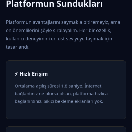
Platformun Sundukları
Platformun avantajlarını saymakla bitiremeyiz, ama
en önemlilerini şöyle sıralayalım. Her bir özellik,
kullanıcı deneyimini en üst seviyeye taşımak için
tasarlandı.
⚡ Hızlı Erişim
Ortalama açılış süresi 1.8 saniye. İnternet
bağlantınız ne olursa olsun, platforma hızlıca
bağlanırsınız. Sıkıcı bekleme ekranları yok.