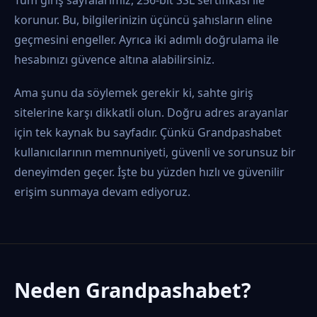
korunur. Bu, bilgilerinizin üçüncü şahısların eline
geçmesini engeller. Ayrıca iki adımlı doğrulama ile
hesabınızı güvence altına alabilirsiniz.
Ama şunu da söylemek gerekir ki, sahte giriş
sitelerine karşı dikkatli olun. Doğru adres arayanlar
için tek kaynak bu sayfadır. Çünkü Grandpashabet
kullanıcılarının memnuniyeti, güvenli ve sorunsuz bir
deneyimden geçer. İşte bu yüzden hızlı ve güvenilir
erişim sunmaya devam ediyoruz.
Neden Grandpashabet?