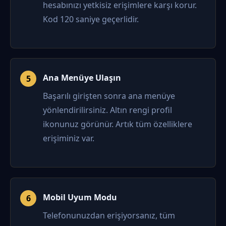
hesabınızı yetkisiz erişimlere karşı korur.
Kod 120 saniye geçerlidir.
Ana Menüye Ulaşın
Başarılı girişten sonra ana menüye
yönlendirilirsiniz. Altın rengi profil
ikonunuz görünür. Artık tüm özelliklere
erişiminiz var.
Mobil Uyum Modu
Telefonunuzdan erişiyorsanız, tüm