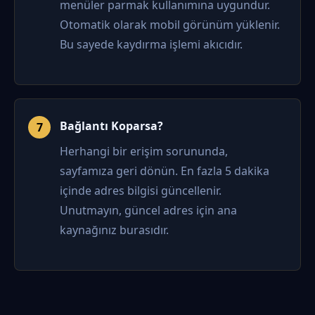
menüler parmak kullanımına uygundur.
Otomatik olarak mobil görünüm yüklenir.
Bu sayede kaydırma işlemi akıcıdır.
Bağlantı Koparsa?
Herhangi bir erişim sorununda,
sayfamıza geri dönün. En fazla 5 dakika
içinde adres bilgisi güncellenir.
Unutmayın, güncel adres için ana
kaynağınız burasıdır.