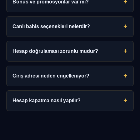
açabilirsiniz. Yeni cihazdan giriş yapıldığında eski
+
Bonus ve promosyonlar var mı?
oturum sonlanır. Bu güvenlik önlemi hesapların
Zaman zaman çeşitli kampanyalar düzenlenir.
başkaları tarafından kullanılmasını engeller.
Ancak bu sayfada promosyon tanıtımı yapılmaz.
+
Canlı bahis seçenekleri nelerdir?
Güncel fırsatlar için giriş yaptıktan sonra
Maç anında bahis yapabilirsiniz. 200'den fazla
"Kampanyalar" bölümüne bakabilirsiniz. Mevcut
farklı bahis türü sunulur. Anlık istatistiklerle
+
teklifleri görürsünüz.
Hesap doğrulaması zorunlu mudur?
desteklenir. Yayın kalitesi 1080p'ye kadar çıkar.
Evet, ilk para çekme işleminde kimlik
doğrulaması istenir. Bu, yasal bir zorunluluktur.
+
Giriş adresi neden engelleniyor?
Ehliyet, kimlik veya pasaport fotokopisi
Yerel düzenlemelerden dolayı bazı adreslere
yüklemeniz gerekir. İşlem genellikle 5 dakika
erişim kısıtlanabilir. Bu durumda DNS ayarlarınızı
+
sürer.
Hesap kapatma nasıl yapılır?
değiştirmeniz gerekir. Yeni adresi buradan takip
Müşteri hizmetlerine talep oluşturun. Kimlik
edebilirsiniz. Tüm blokları aşmanız mümkündür.
doğrulaması yapmanız istenecektir. Hesabınız 24
saat içinde kapatılır. Kalan bakiye en geç 1 iş