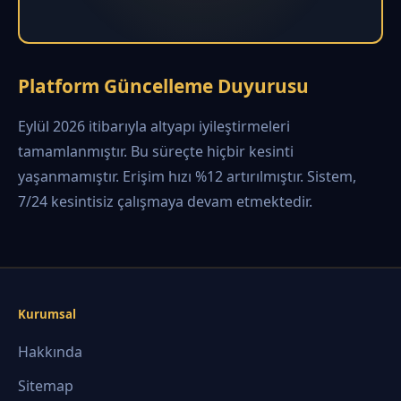
Platform Güncelleme Duyurusu
Eylül 2026 itibarıyla altyapı iyileştirmeleri
tamamlanmıştır. Bu süreçte hiçbir kesinti
yaşanmamıştır. Erişim hızı %12 artırılmıştır. Sistem,
7/24 kesintisiz çalışmaya devam etmektedir.
Kurumsal
Hakkında
Sitemap