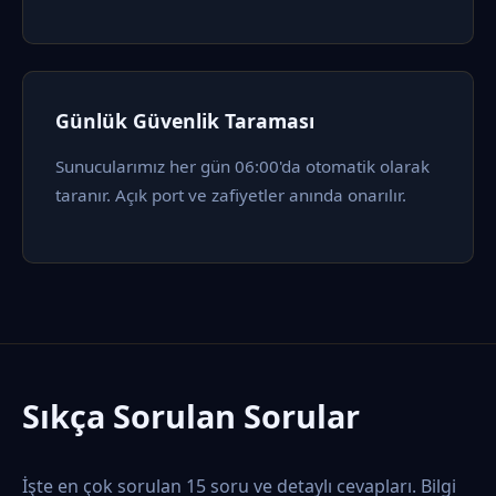
Günlük Güvenlik Taraması
Sunucularımız her gün 06:00'da otomatik olarak
taranır. Açık port ve zafiyetler anında onarılır.
Sıkça Sorulan Sorular
İşte en çok sorulan 15 soru ve detaylı cevapları. Bilgi