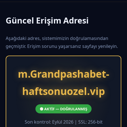
Güncel Erişim Adresi
Aşağıdaki adres, sistemimizin doğrulamasından
geçmiştir. Erişim sorunu yaşarsanız sayfayı yenileyin.
m.Grandpashabet-
haftsonuozel.vip
🟢 AKTIF — DOĞRULANMIŞ
Son kontrol: Eylül 2026 | SSL: 256-bit