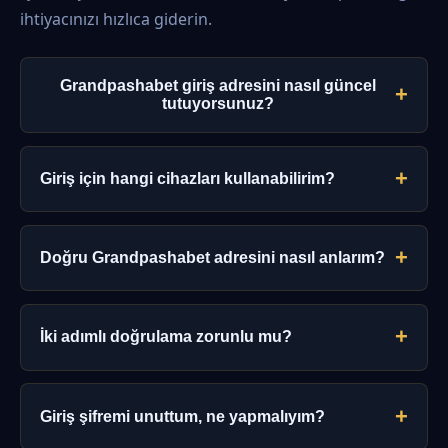
ihtiyacınızı hızlıca giderin.
Grandpashabet giriş adresini nasıl güncel
+
tutuyorsunuz?
şifreleme teknolojisiyle korunur. Alan adı
değişiklikleri anında bu sayfaya eklenir. Ekibimiz
+
Giriş için hangi cihazları kullanabilirim?
DNS kayıtlarını sürekli izler. Önemli olan, doğru
Her türlü cihazdan giriş yapabilirsiniz. PC,
bilgiyi zamanında iletmektir. Ortalama
laptop, tablet ve akıllı telefonlarla uyumludur.
+
güncelleme süresi 4 dakikadır.
Doğru Grandpashabet adresini nasıl anlarım?
iOS ve Android işletim sistemlerinde sorunsuz
Doğru adres her zaman bu sayfadaki butonla
çalışır. Oyun konsollarından bile erişim
iletilir. Adres çubuğunda "m.Grandpashabet-
+
mümkündür. Yeter ki internet bağlantınız olsun.
İki adımlı doğrulama zorunlu mu?
haftsonuozel.vip" yazmalıdır. SSL sertifikası
Zorunlu değildir ancak yüksek önerilir.
geçerli olmalıdır. Sahte siteler genellikle çok
Hesabınızın güvenliği için aktif etmenizde fayda
+
benzer harfler kullanır. Dikkatli olun, sadece
Giriş şifremi unuttum, ne yapmalıyım?
var. Ayarlar bölümünden kolayca kurabilirsiniz.
resmi sayfayı kullanın.