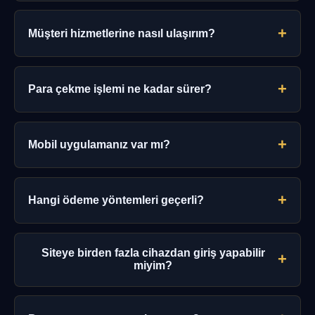
Ana sayfadaki "Şifremi Unuttum" bağlantısına
Kod her kullanımda değişir. Hesabınıza yetkisiz
tıklayın. Kayıtlı e-posta adresinize sıfırlama linki
+
erişimi engeller.
Müşteri hizmetlerine nasıl ulaşırım?
gönderilir. Link 15 dakika geçerlidir. Yeni şifreniz
Canlı destek, 7/24 hizmet verir. Sayfanın sağ alt
en az 8 karakter olmalıdır.
köşesindeki sohbet penceresini kullanın. Ayrıca
+
Para çekme işlemi ne kadar sürer?
e-posta desteği de vardır. Ortalama ilk yanıt
Kazançlarınız ortalama 15 dakika içinde
süresi 45 saniyedir.
hesabınıza aktarılır. Bu süre, ödeme yöntemine
+
Mobil uygulamanız var mı?
göre değişiklik gösterebilir. Banka havalesi 1 iş
Evet, Android ve iOS için uygulama mevcut.
günü sürebilir. Kripto para ile anında transfer
Uygulama mağazalarından indirebilirsiniz.
+
sağlanır.
Hangi ödeme yöntemleri geçerli?
Ancak güncel sürümü direkt web sitesinden
Kredi kartı, banka havalesi ve kripto para
edinmek daha güvenlidir. APK dosyası için resmi
desteklenir. Papara, Havale/EFT gibi yerel
Siteye birden fazla cihazdan giriş yapabilir
destek ekibine danışın.
+
miyim?
seçenekler de mevcuttur. Tüm işlemler SSL ile
şifrelenir. İşlem ücretleri sabittir.
Evet, aynı anda sadece tek cihazda oturum