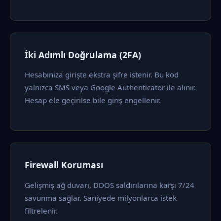
İki Adımlı Doğrulama (2FA)
Hesabınıza girişte ekstra şifre istenir. Bu kod
yalnızca SMS veya Google Authenticator ile alınır.
Hesap ele geçirilse bile giriş engellenir.
Firewall Koruması
Gelişmiş ağ duvarı, DDOS saldırılarına karşı 7/24
savunma sağlar. Saniyede milyonlarca istek
filtrelenir.