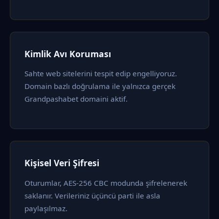
Kimlik Avı Koruması
Sahte web sitelerini tespit edip engelliyoruz.
Domain bazlı doğrulama ile yalnızca gerçek
Grandpashabet domaini aktif.
Kişisel Veri Şifresi
Oturumlar, AES-256 CBC modunda şifrelenerek
saklanır. Verileriniz üçüncü parti ile asla
paylaşılmaz.