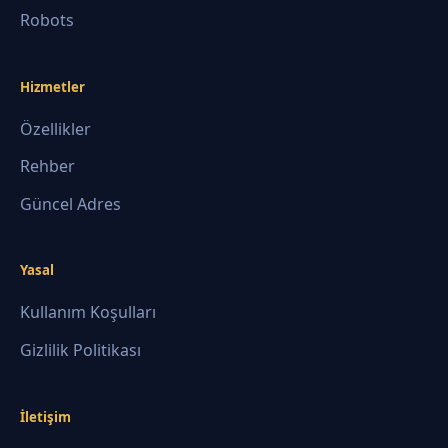
Robots
Hizmetler
Özellikler
Rehber
Güncel Adres
Yasal
Kullanım Koşulları
Gizlilik Politikası
İletişim