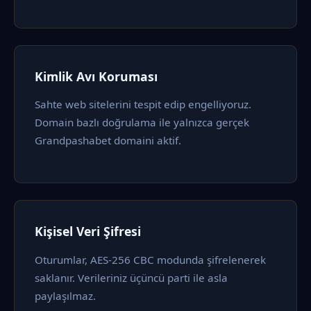
Kimlik Avı Koruması
Sahte web sitelerini tespit edip engelliyoruz.
Domain bazlı doğrulama ile yalnızca gerçek
Grandpashabet domaini aktif.
Kişisel Veri Şifresi
Oturumlar, AES-256 CBC modunda şifrelenerek
saklanır. Verileriniz üçüncü parti ile asla
paylaşılmaz.