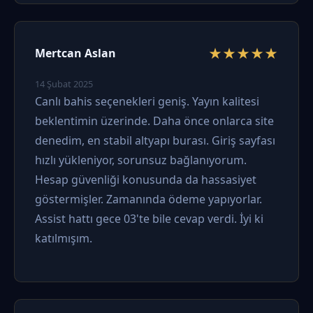
★★★★★
Mertcan Aslan
14 Şubat 2025
Canlı bahis seçenekleri geniş. Yayın kalitesi
beklentimin üzerinde. Daha önce onlarca site
denedim, en stabil altyapı burası. Giriş sayfası
hızlı yükleniyor, sorunsuz bağlanıyorum.
Hesap güvenliği konusunda da hassasiyet
göstermişler. Zamanında ödeme yapıyorlar.
Assist hattı gece 03'te bile cevap verdi. İyi ki
katılmışım.