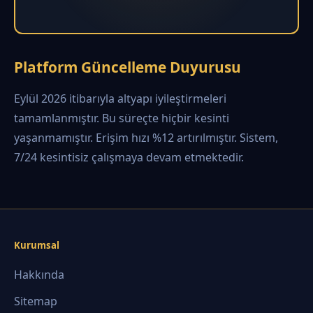
Platform Güncelleme Duyurusu
Eylül 2026 itibarıyla altyapı iyileştirmeleri
tamamlanmıştır. Bu süreçte hiçbir kesinti
yaşanmamıştır. Erişim hızı %12 artırılmıştır. Sistem,
7/24 kesintisiz çalışmaya devam etmektedir.
Kurumsal
Hakkında
Sitemap