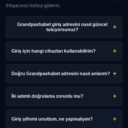
ihtiyacınızı hızlıca giderin.
Grandpashabet giriş adresini nasıl güncel
+
tutuyorsunuz?
şifreleme teknolojisiyle korunur. Alan adı
değişiklikleri anında bu sayfaya eklenir. Ekibimiz
+
Giriş için hangi cihazları kullanabilirim?
DNS kayıtlarını sürekli izler. Önemli olan, doğru
Her türlü cihazdan giriş yapabilirsiniz. PC,
bilgiyi zamanında iletmektir. Ortalama
laptop, tablet ve akıllı telefonlarla uyumludur.
+
güncelleme süresi 4 dakikadır.
Doğru Grandpashabet adresini nasıl anlarım?
iOS ve Android işletim sistemlerinde sorunsuz
Doğru adres her zaman bu sayfadaki butonla
çalışır. Oyun konsollarından bile erişim
iletilir. Adres çubuğunda "m.Grandpashabet-
+
mümkündür. Yeter ki internet bağlantınız olsun.
İki adımlı doğrulama zorunlu mu?
haftsonuozel.vip" yazmalıdır. SSL sertifikası
Zorunlu değildir ancak yüksek önerilir.
geçerli olmalıdır. Sahte siteler genellikle çok
Hesabınızın güvenliği için aktif etmenizde fayda
+
benzer harfler kullanır. Dikkatli olun, sadece
Giriş şifremi unuttum, ne yapmalıyım?
var. Ayarlar bölümünden kolayca kurabilirsiniz.
resmi sayfayı kullanın.