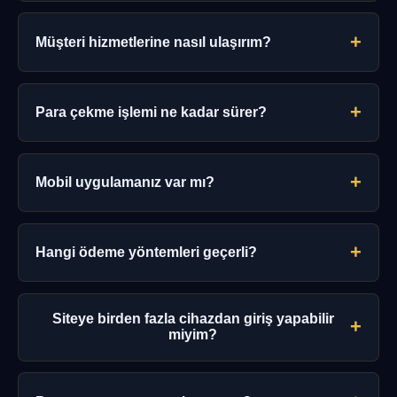
Ana sayfadaki "Şifremi Unuttum" bağlantısına
Kod her kullanımda değişir. Hesabınıza yetkisiz
tıklayın. Kayıtlı e-posta adresinize sıfırlama linki
+
erişimi engeller.
Müşteri hizmetlerine nasıl ulaşırım?
gönderilir. Link 15 dakika geçerlidir. Yeni şifreniz
Canlı destek, 7/24 hizmet verir. Sayfanın sağ alt
en az 8 karakter olmalıdır.
köşesindeki sohbet penceresini kullanın. Ayrıca
+
Para çekme işlemi ne kadar sürer?
e-posta desteği de vardır. Ortalama ilk yanıt
Kazançlarınız ortalama 15 dakika içinde
süresi 45 saniyedir.
hesabınıza aktarılır. Bu süre, ödeme yöntemine
+
Mobil uygulamanız var mı?
göre değişiklik gösterebilir. Banka havalesi 1 iş
Evet, Android ve iOS için uygulama mevcut.
günü sürebilir. Kripto para ile anında transfer
Uygulama mağazalarından indirebilirsiniz.
+
sağlanır.
Hangi ödeme yöntemleri geçerli?
Ancak güncel sürümü direkt web sitesinden
Kredi kartı, banka havalesi ve kripto para
edinmek daha güvenlidir. APK dosyası için resmi
desteklenir. Papara, Havale/EFT gibi yerel
Siteye birden fazla cihazdan giriş yapabilir
destek ekibine danışın.
+
miyim?
seçenekler de mevcuttur. Tüm işlemler SSL ile
şifrelenir. İşlem ücretleri sabittir.
Evet, aynı anda sadece tek cihazda oturum