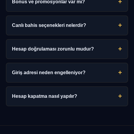
açabilirsiniz. Yeni cihazdan giriş yapıldığında eski
+
Bonus ve promosyonlar var mı?
oturum sonlanır. Bu güvenlik önlemi hesapların
Zaman zaman çeşitli kampanyalar düzenlenir.
başkaları tarafından kullanılmasını engeller.
Ancak bu sayfada promosyon tanıtımı yapılmaz.
+
Canlı bahis seçenekleri nelerdir?
Güncel fırsatlar için giriş yaptıktan sonra
Maç anında bahis yapabilirsiniz. 200'den fazla
"Kampanyalar" bölümüne bakabilirsiniz. Mevcut
farklı bahis türü sunulur. Anlık istatistiklerle
+
teklifleri görürsünüz.
Hesap doğrulaması zorunlu mudur?
desteklenir. Yayın kalitesi 1080p'ye kadar çıkar.
Evet, ilk para çekme işleminde kimlik
doğrulaması istenir. Bu, yasal bir zorunluluktur.
+
Giriş adresi neden engelleniyor?
Ehliyet, kimlik veya pasaport fotokopisi
Yerel düzenlemelerden dolayı bazı adreslere
yüklemeniz gerekir. İşlem genellikle 5 dakika
erişim kısıtlanabilir. Bu durumda DNS ayarlarınızı
+
sürer.
Hesap kapatma nasıl yapılır?
değiştirmeniz gerekir. Yeni adresi buradan takip
Müşteri hizmetlerine talep oluşturun. Kimlik
edebilirsiniz. Tüm blokları aşmanız mümkündür.
doğrulaması yapmanız istenecektir. Hesabınız 24
saat içinde kapatılır. Kalan bakiye en geç 1 iş