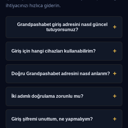
ihtiyacınızı hızlıca giderin.
Grandpashabet giriş adresini nasıl güncel
+
tutuyorsunuz?
şifreleme teknolojisiyle korunur. Alan adı
değişiklikleri anında bu sayfaya eklenir. Ekibimiz
+
Giriş için hangi cihazları kullanabilirim?
DNS kayıtlarını sürekli izler. Önemli olan, doğru
Her türlü cihazdan giriş yapabilirsiniz. PC,
bilgiyi zamanında iletmektir. Ortalama
laptop, tablet ve akıllı telefonlarla uyumludur.
+
güncelleme süresi 4 dakikadır.
Doğru Grandpashabet adresini nasıl anlarım?
iOS ve Android işletim sistemlerinde sorunsuz
Doğru adres her zaman bu sayfadaki butonla
çalışır. Oyun konsollarından bile erişim
iletilir. Adres çubuğunda "m.Grandpashabet-
+
mümkündür. Yeter ki internet bağlantınız olsun.
İki adımlı doğrulama zorunlu mu?
haftsonuozel.vip" yazmalıdır. SSL sertifikası
Zorunlu değildir ancak yüksek önerilir.
geçerli olmalıdır. Sahte siteler genellikle çok
Hesabınızın güvenliği için aktif etmenizde fayda
+
benzer harfler kullanır. Dikkatli olun, sadece
Giriş şifremi unuttum, ne yapmalıyım?
var. Ayarlar bölümünden kolayca kurabilirsiniz.
resmi sayfayı kullanın.