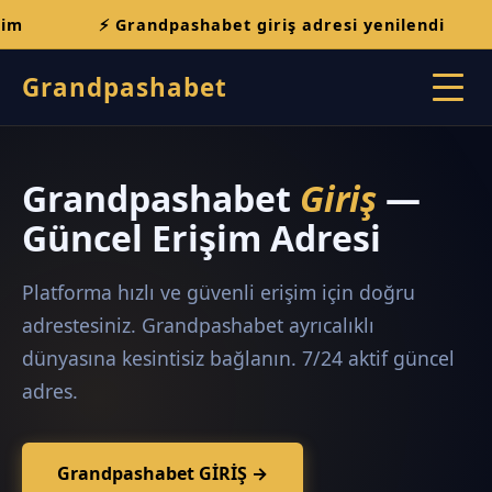
⚡ Grandpashabet giriş adresi yenilendi
🔒 
Grandpashabet
Grandpashabet
Giriş
—
Güncel Erişim Adresi
Platforma hızlı ve güvenli erişim için doğru
adrestesiniz. Grandpashabet ayrıcalıklı
dünyasına kesintisiz bağlanın. 7/24 aktif güncel
adres.
Grandpashabet GİRİŞ →