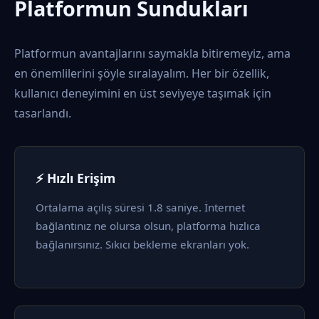
Platformun Sundukları
Platformun avantajlarını saymakla bitiremeyiz, ama
en önemlilerini şöyle sıralayalım. Her bir özellik,
kullanıcı deneyimini en üst seviyeye taşımak için
tasarlandı.
⚡ Hızlı Erişim
Ortalama açılış süresi 1.8 saniye. İnternet
bağlantınız ne olursa olsun, platforma hızlıca
bağlanırsınız. Sıkıcı bekleme ekranları yok.