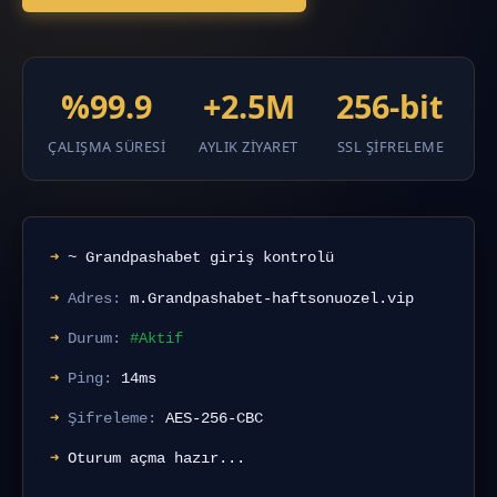
%99.9
+2.5M
256-bit
ÇALIŞMA SÜRESI
AYLIK ZIYARET
SSL ŞIFRELEME
➜
~ Grandpashabet giriş kontrolü
➜
Adres:
m.Grandpashabet-haftsonuozel.vip
➜
Durum:
#Aktif
➜
Ping:
14ms
➜
Şifreleme:
AES-256-CBC
➜
Oturum açma hazır...