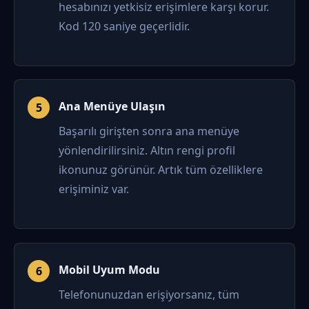
hesabınızı yetkisiz erişimlere karşı korur.
Kod 120 saniye geçerlidir.
Ana Menüye Ulaşın
Başarılı girişten sonra ana menüye
yönlendirilirsiniz. Altın rengi profil
ikonunuz görünür. Artık tüm özelliklere
erişiminiz var.
Mobil Uyum Modu
Telefonunuzdan erişiyorsanız, tüm