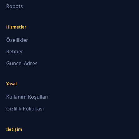
Robots
Hizmetler
Özellikler
Rehber
Güncel Adres
Yasal
Kullanım Koşulları
Gizlilik Politikası
İletişim