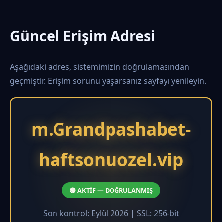
Güncel Erişim Adresi
Aşağıdaki adres, sistemimizin doğrulamasından
geçmiştir. Erişim sorunu yaşarsanız sayfayı yenileyin.
m.Grandpashabet-
haftsonuozel.vip
🟢 AKTIF — DOĞRULANMIŞ
Son kontrol: Eylül 2026 | SSL: 256-bit