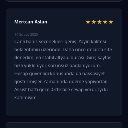
★★★★★
Mertcan Aslan
14 Şubat 2025
Canlı bahis seçenekleri geniş. Yayın kalitesi
beklentimin üzerinde. Daha önce onlarca site
denedim, en stabil altyapı burası. Giriş sayfası
hızlı yükleniyor, sorunsuz bağlanıyorum.
Hesap güvenliği konusunda da hassasiyet
göstermişler. Zamanında ödeme yapıyorlar.
Assist hattı gece 03'te bile cevap verdi. İyi ki
katılmışım.