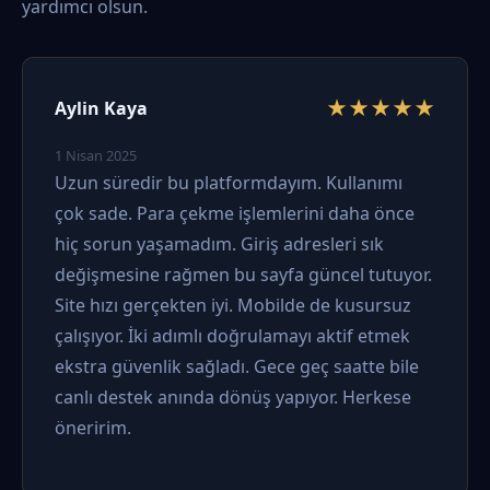
yardımcı olsun.
★★★★★
Aylin Kaya
1 Nisan 2025
Uzun süredir bu platformdayım. Kullanımı
çok sade. Para çekme işlemlerini daha önce
hiç sorun yaşamadım. Giriş adresleri sık
değişmesine rağmen bu sayfa güncel tutuyor.
Site hızı gerçekten iyi. Mobilde de kusursuz
çalışıyor. İki adımlı doğrulamayı aktif etmek
ekstra güvenlik sağladı. Gece geç saatte bile
canlı destek anında dönüş yapıyor. Herkese
öneririm.