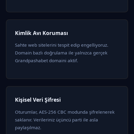
Kimlik Avı Koruması
Sahte web sitelerini tespit edip engelliyoruz.
Domain bazlı doğrulama ile yalnızca gerçek
Grandpashabet domaini aktif.
Kişisel Veri Şifresi
Oturumlar, AES-256 CBC modunda şifrelenerek
saklanır. Verileriniz üçüncü parti ile asla
paylaşılmaz.