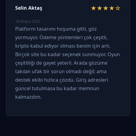
★★★★☆
Selin Aktaş
18 Mayıs 2025
Platform tasarımı hoşuma gitti, göz
yormuyor. Ödeme yöntemleri çok çeşitli,
kripto kabul ediyor olması benim için artı.
Birçok site bu kadar seçenek sunmuyor. Oyun
çeşitliliği de gayet yeterli. Arada gözüme
takılan ufak bir sorun olmadı değil; ama
destek ekibi hızlıca çözdü. Giriş adresleri
güncel tutulmasa bu kadar memnun
kalmazdım.