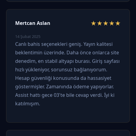
★★★★★
Mertcan Aslan
14 Şubat 2025
Canlı bahis seçenekleri geniş. Yayın kalitesi
beklentimin üzerinde. Daha önce onlarca site
denedim, en stabil altyapı burası. Giriş sayfası
hızlı yükleniyor, sorunsuz bağlanıyorum.
Hesap güvenliği konusunda da hassasiyet
göstermişler. Zamanında ödeme yapıyorlar.
Assist hattı gece 03'te bile cevap verdi. İyi ki
katılmışım.