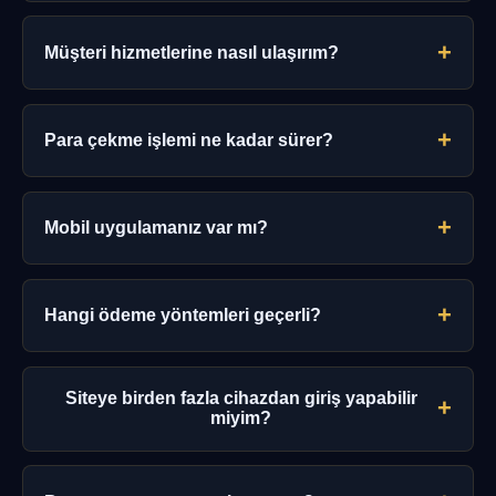
Ana sayfadaki "Şifremi Unuttum" bağlantısına
Kod her kullanımda değişir. Hesabınıza yetkisiz
tıklayın. Kayıtlı e-posta adresinize sıfırlama linki
+
erişimi engeller.
Müşteri hizmetlerine nasıl ulaşırım?
gönderilir. Link 15 dakika geçerlidir. Yeni şifreniz
Canlı destek, 7/24 hizmet verir. Sayfanın sağ alt
en az 8 karakter olmalıdır.
köşesindeki sohbet penceresini kullanın. Ayrıca
+
Para çekme işlemi ne kadar sürer?
e-posta desteği de vardır. Ortalama ilk yanıt
Kazançlarınız ortalama 15 dakika içinde
süresi 45 saniyedir.
hesabınıza aktarılır. Bu süre, ödeme yöntemine
+
Mobil uygulamanız var mı?
göre değişiklik gösterebilir. Banka havalesi 1 iş
Evet, Android ve iOS için uygulama mevcut.
günü sürebilir. Kripto para ile anında transfer
Uygulama mağazalarından indirebilirsiniz.
+
sağlanır.
Hangi ödeme yöntemleri geçerli?
Ancak güncel sürümü direkt web sitesinden
Kredi kartı, banka havalesi ve kripto para
edinmek daha güvenlidir. APK dosyası için resmi
desteklenir. Papara, Havale/EFT gibi yerel
Siteye birden fazla cihazdan giriş yapabilir
destek ekibine danışın.
+
miyim?
seçenekler de mevcuttur. Tüm işlemler SSL ile
şifrelenir. İşlem ücretleri sabittir.
Evet, aynı anda sadece tek cihazda oturum