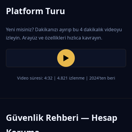
günü içinde iade edilir.
Platform Turu
Yeni misiniz? Dakikanızı ayırıp bu 4 dakikalık videoyu
izleyin. Arayüz ve özellikleri hızlıca kavrayın.
▶
Video süresi: 4:32 | 4.821 izlenme | 2024'ten beri
Güvenlik Rehberi — Hesap