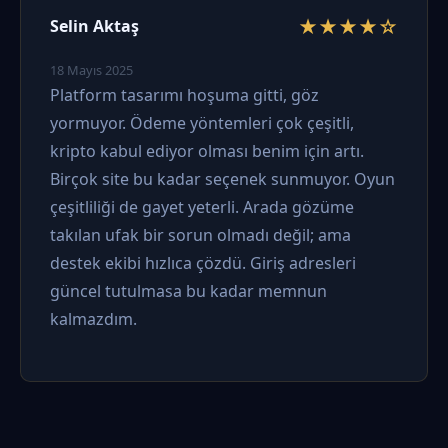
★★★★☆
Selin Aktaş
18 Mayıs 2025
Platform tasarımı hoşuma gitti, göz
yormuyor. Ödeme yöntemleri çok çeşitli,
kripto kabul ediyor olması benim için artı.
Birçok site bu kadar seçenek sunmuyor. Oyun
çeşitliliği de gayet yeterli. Arada gözüme
takılan ufak bir sorun olmadı değil; ama
destek ekibi hızlıca çözdü. Giriş adresleri
güncel tutulmasa bu kadar memnun
kalmazdım.