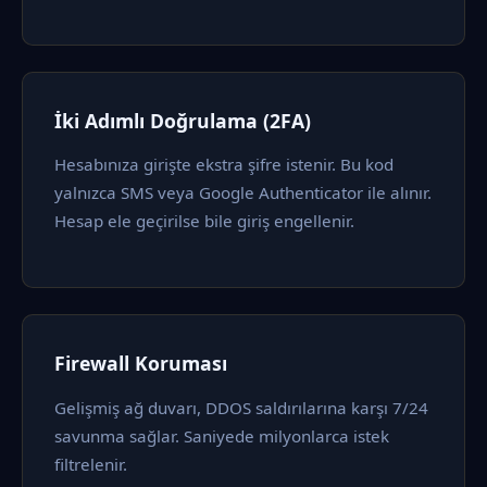
İki Adımlı Doğrulama (2FA)
Hesabınıza girişte ekstra şifre istenir. Bu kod
yalnızca SMS veya Google Authenticator ile alınır.
Hesap ele geçirilse bile giriş engellenir.
Firewall Koruması
Gelişmiş ağ duvarı, DDOS saldırılarına karşı 7/24
savunma sağlar. Saniyede milyonlarca istek
filtrelenir.