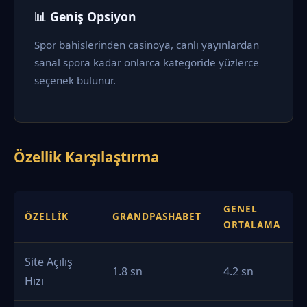
📊 Geniş Opsiyon
Spor bahislerinden casinoya, canlı yayınlardan
sanal spora kadar onlarca kategoride yüzlerce
seçenek bulunur.
Özellik Karşılaştırma
GENEL
ÖZELLIK
GRANDPASHABET
ORTALAMA
Site Açılış
1.8 sn
4.2 sn
Hızı