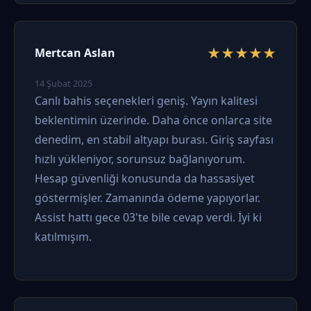
★★★★★
Mertcan Aslan
14 Şubat 2025
Canlı bahis seçenekleri geniş. Yayın kalitesi
beklentimin üzerinde. Daha önce onlarca site
denedim, en stabil altyapı burası. Giriş sayfası
hızlı yükleniyor, sorunsuz bağlanıyorum.
Hesap güvenliği konusunda da hassasiyet
göstermişler. Zamanında ödeme yapıyorlar.
Assist hattı gece 03'te bile cevap verdi. İyi ki
katılmışım.