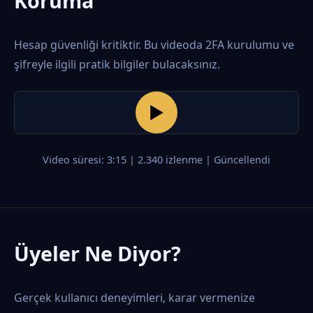
Koruma
Hesap güvenliği kritiktir. Bu videoda 2FA kurulumu ve
şifreyle ilgili pratik bilgiler bulacaksınız.
▶
Video süresi: 3:15 | 2.340 izlenme | Güncellendi
Üyeler Ne Diyor?
Gerçek kullanıcı deneyimleri, karar vermenize