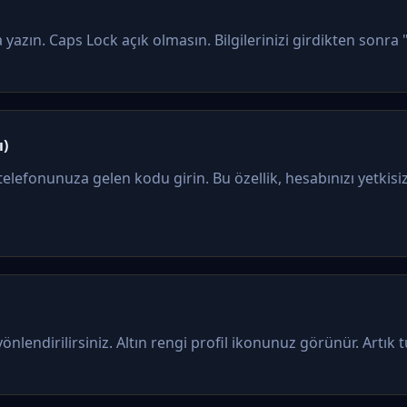
lara yazın. Caps Lock açık olmasın. Bilgilerinizi girdikten sonra
ı)
telefonunuza gelen kodu girin. Bu özellik, hesabınızı yetkisi
nlendirilirsiniz. Altın rengi profil ikonunuz görünür. Artık t