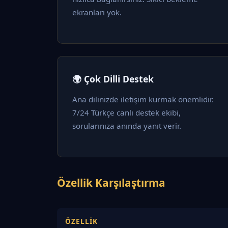
ekranları yok.
🌍 Çok Dilli Destek
Ana dilinizde iletişim kurmak önemlidir.
7/24 Türkçe canlı destek ekibi,
sorularınıza anında yanıt verir.
Özellik Karşılaştırma
ÖZELLIK