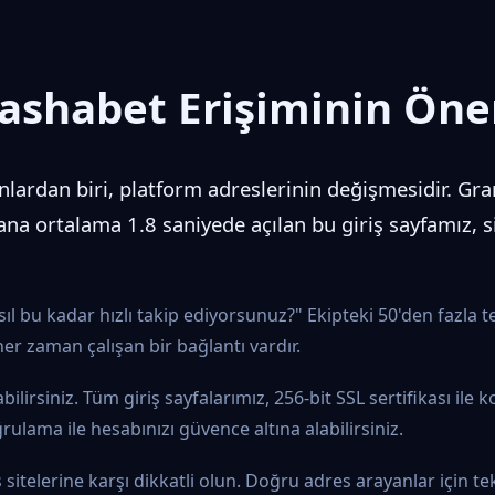
pashabet Erişiminin Ön
lardan biri, platform adreslerinin değişmesidir. Gra
ana ortalama 1.8 saniyede açılan bu giriş sayfamız, 
asıl bu kadar hızlı takip ediyorsunuz?" Ekipteki 50'den fazla
a her zaman çalışan bir bağlantı vardır.
lirsiniz. Tüm giriş sayfalarımız, 256-bit SSL sertifikası ile k
ğrulama ile hesabınızı güvence altına alabilirsiniz.
 sitelerine karşı dikkatli olun. Doğru adres arayanlar için