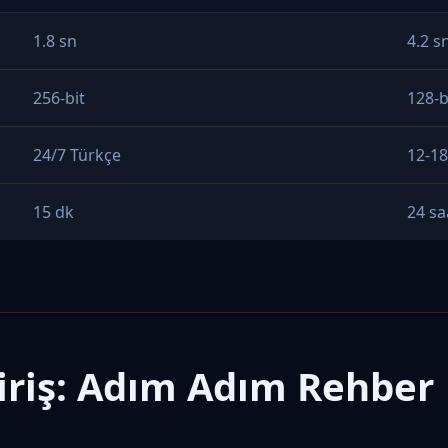
1.8 sn
4.2 s
256-bit
128-b
24/7 Türkçe
12-18
15 dk
24 sa
riş: Adım Adım Rehber