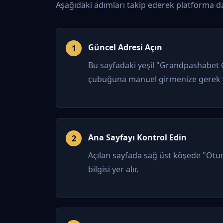
Aşağıdaki adımları takip ederek platforma dak
Güncel Adresi Açın
Bu sayfadaki yeşil "Grandpashabet G
çubuğuna manuel girmenize gerek 
Ana Sayfayı Kontrol Edin
Açılan sayfada sağ üst köşede "Otu
bilgisi yer alır.