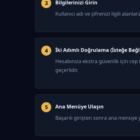
Bilgilerinizi Girin
Kullanıcı adı ve şifrenizi ilgili alan
İki Adımlı Doğrulama (İsteğe Bağl
Hesabınıza ekstra güvenlik için cep 
geçerlidir.
Ana Menüye Ulaşın
Başarılı girişten sonra ana menüye yö