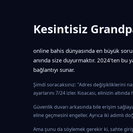
Kesintisiz Grand
online bahis dünyasında en büyük sorun
anında size duyurmaktır. 2024'ten bu y
bağlantıyı sunar.
Şimdi soracaksınız: "Adres değişikliklerini n
ayarlarını 7/24 izler. Kısacası, elinizin altınd
Güvenlik duvarı arkasında bile erişim sağlayabi
eline geçmesini engeller. Ayrıca iki adımlı do
Ama şunu da söylemek gerekir ki, sahte giriş