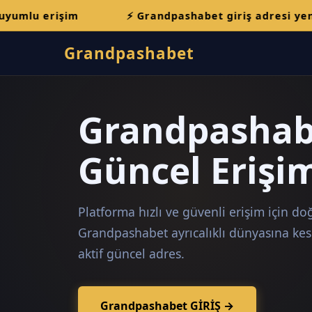
erişim
⚡ Grandpashabet giriş adresi yenilendi
Grandpashabet
Grandpasha
Güncel Erişi
Platforma hızlı ve güvenli erişim için do
Grandpashabet ayrıcalıklı dünyasına kesi
aktif güncel adres.
Grandpashabet GİRİŞ →