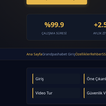
%99.9
+2.
ÇALIŞMA SÜRESI
AYLIK Z
Ana Sayfa
Grandpashabet Giriş
Özellikler
Rehber
SS
Giriş
Öne Çıkan
Video Tur
Güvenlik 