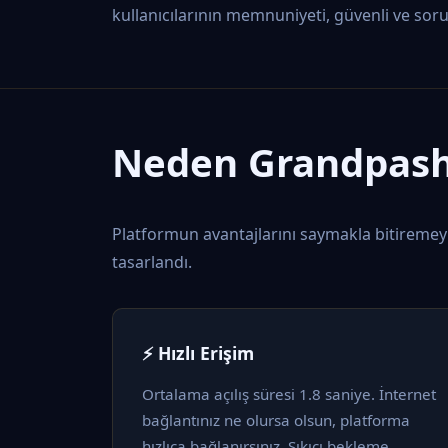
kullanıcılarının memnuniyeti, güvenli ve sor
Neden Grandpash
Platformun avantajlarını saymakla bitiremeyiz
tasarlandı.
⚡ Hızlı Erişim
Ortalama açılış süresi 1.8 saniye. İnternet
bağlantınız ne olursa olsun, platforma
hızlıca bağlanırsınız. Sıkıcı bekleme