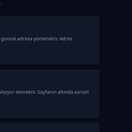
.
 güncel adresa yönlendirir. Adres
ışıyor demektir. Sayfanın altında sürüm