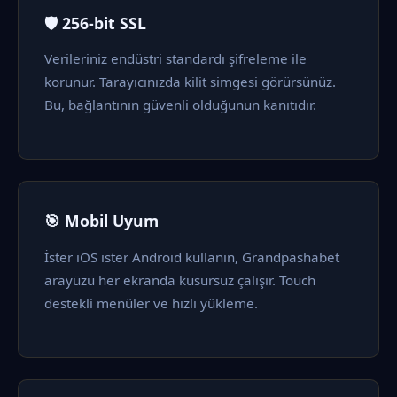
🛡️ 256-bit SSL
Verileriniz endüstri standardı şifreleme ile
korunur. Tarayıcınızda kilit simgesi görürsünüz.
Bu, bağlantının güvenli olduğunun kanıtıdır.
🎯 Mobil Uyum
İster iOS ister Android kullanın, Grandpashabet
arayüzü her ekranda kusursuz çalışır. Touch
destekli menüler ve hızlı yükleme.