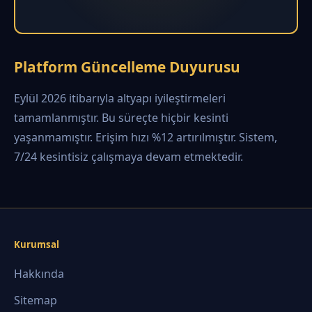
Platform Güncelleme Duyurusu
Eylül 2026 itibarıyla altyapı iyileştirmeleri
tamamlanmıştır. Bu süreçte hiçbir kesinti
yaşanmamıştır. Erişim hızı %12 artırılmıştır. Sistem,
7/24 kesintisiz çalışmaya devam etmektedir.
Kurumsal
Hakkında
Sitemap