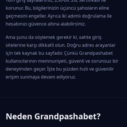
korunur. Bu, bilgilerinizin üçüncü şahısların eline
geçmesini engeller. Ayrıca iki adımlı doğrulama ile
hesabınızı güvence altına alabilirsiniz.
Ama şunu da söylemek gerekir ki, sahte giriş
sitelerine karşı dikkatli olun. Doğru adres arayanlar
için tek kaynak bu sayfadır. Çünkü Grandpashabet
kullanıcılarının memnuniyeti, güvenli ve sorunsuz bir
deneyimden geçer. İşte bu yüzden hızlı ve güvenilir
erişim sunmaya devam ediyoruz.
Neden Grandpashabet?