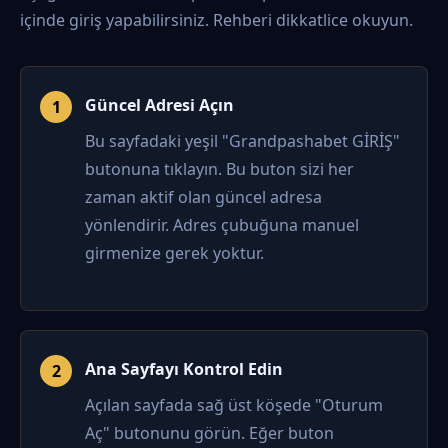
içinde giriş yapabilirsiniz. Rehberi dikkatlice okuyun.
Güncel Adresi Açın
Bu sayfadaki yeşil "Grandpashabet GİRİŞ"
butonuna tıklayın. Bu buton sizi her
zaman aktif olan güncel adresa
yönlendirir. Adres çubuğuna manuel
girmenize gerek yoktur.
Ana Sayfayı Kontrol Edin
Açılan sayfada sağ üst köşede "Oturum
Aç" butonunu görün. Eğer buton