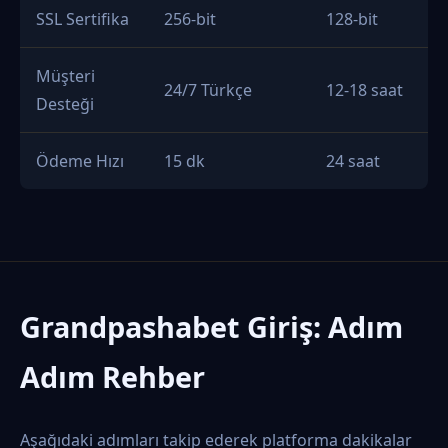
SSL Sertifika
256-bit
128-bit
Müşteri
24/7 Türkçe
12-18 saat
Desteği
Ödeme Hızı
15 dk
24 saat
Grandpashabet Giriş: Adım
Adım Rehber
Aşağıdaki adımları takip ederek platforma dakikalar