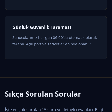
Günlük Güvenlik Taraması
Sunucularımız her gün 06:00'da otomatik olarak
taranır. Açık port ve zafiyetler anında onarılır.
Sıkça Sorulan Sorular
İşte en çok sorulan 15 soru ve detaylı cevapları. Bilgi