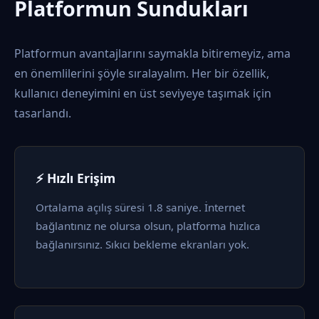
Platformun Sundukları
Platformun avantajlarını saymakla bitiremeyiz, ama
en önemlilerini şöyle sıralayalım. Her bir özellik,
kullanıcı deneyimini en üst seviyeye taşımak için
tasarlandı.
⚡ Hızlı Erişim
Ortalama açılış süresi 1.8 saniye. İnternet
bağlantınız ne olursa olsun, platforma hızlıca
bağlanırsınız. Sıkıcı bekleme ekranları yok.