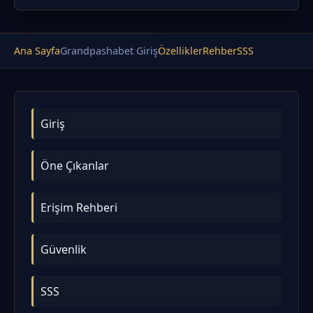
Ana Sayfa
Grandpashabet Giriş
Özellikler
Rehber
SSS
Giriş
Öne Çıkanlar
Erişim Rehberi
Güvenlik
SSS