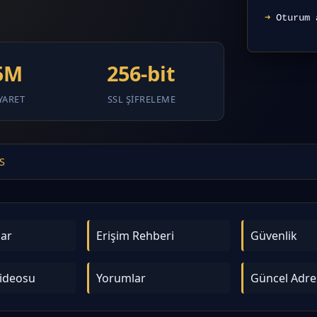
➜
Oturum 
5M
256-bit
IYARET
SSL ŞIFRELEME
S
lar
Erişim Rehberi
Güvenlik
Videosu
Yorumlar
Güncel Adre