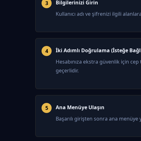
Bilgilerinizi Girin
Kullanıcı adı ve şifrenizi ilgili alan
İki Adımlı Doğrulama (İsteğe Bağl
Hesabınıza ekstra güvenlik için cep 
geçerlidir.
Ana Menüye Ulaşın
Başarılı girişten sonra ana menüye yö