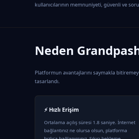
kullanıcılarının memnuniyeti, güvenli ve sor
Neden Grandpash
Platformun avantajlarını saymakla bitiremeyiz
tasarlandı.
⚡ Hızlı Erişim
Ortalama açılış süresi 1.8 saniye. İnternet
bağlantınız ne olursa olsun, platforma
hızlıca bağlanırsınız. Sıkıcı bekleme