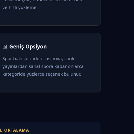
ve hızlı yükleme.
📊 Geniş Opsiyon
Spor bahislerinden casinoya, canlı
yayınlardan sanal spora kadar onlarca
kategoride yüzlerce seçenek bulunur.
L ORTALAMA