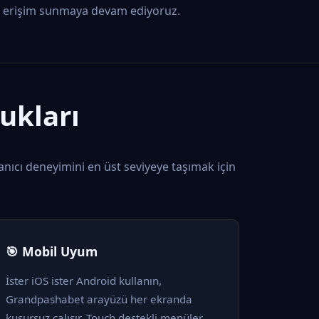
lir erişim sunmaya devam ediyoruz.
ukları
lanıcı deneyimini en üst seviyeye taşımak için
🎯 Mobil Uyum
İster iOS ister Android kullanın,
Grandpashabet arayüzü her ekranda
kusursuz çalışır. Touch destekli menüler