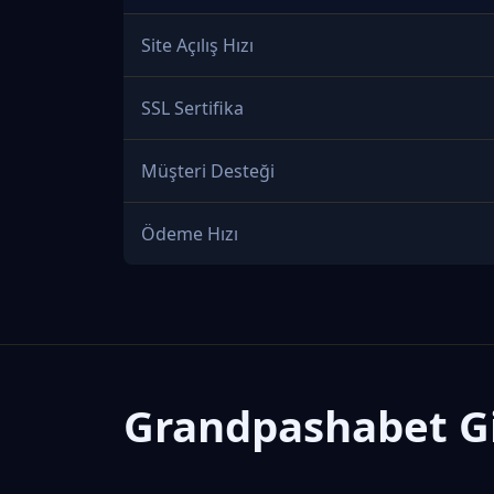
Site Açılış Hızı
SSL Sertifika
Müşteri Desteği
Ödeme Hızı
Grandpashabet Gi