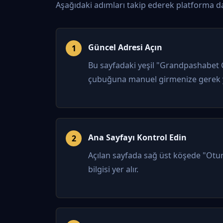
Aşağıdaki adımları takip ederek platforma dak
Güncel Adresi Açın
Bu sayfadaki yeşil "Grandpashabet G
çubuğuna manuel girmenize gerek 
Ana Sayfayı Kontrol Edin
Açılan sayfada sağ üst köşede "Otu
bilgisi yer alır.