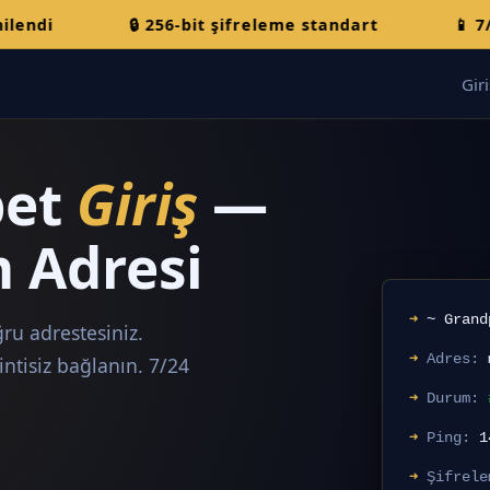
🔒 256-bit şifreleme standart
📱 7/24 Tü
Giri
bet
Giriş
—
m Adresi
➜
~ Grand
ğru adrestesiniz.
➜
Adres:
ntisiz bağlanın. 7/24
➜
Durum:
➜
Ping:
1
➜
Şifrel