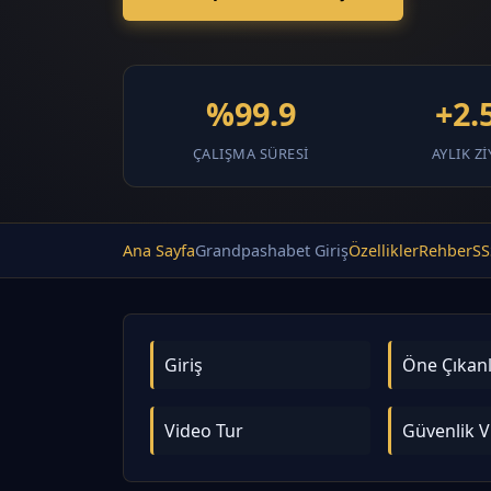
%99.9
+2.
ÇALIŞMA SÜRESI
AYLIK Z
Ana Sayfa
Grandpashabet Giriş
Özellikler
Rehber
SS
Giriş
Öne Çıkan
Video Tur
Güvenlik 