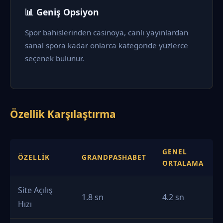
📊 Geniş Opsiyon
Spor bahislerinden casinoya, canlı yayınlardan
sanal spora kadar onlarca kategoride yüzlerce
seçenek bulunur.
Özellik Karşılaştırma
GENEL
ÖZELLIK
GRANDPASHABET
ORTALAMA
Site Açılış
1.8 sn
4.2 sn
Hızı