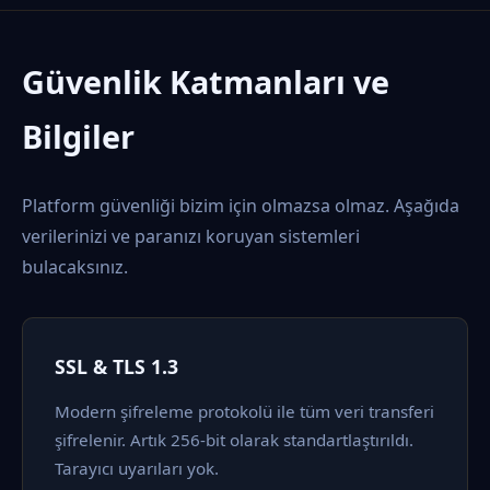
Güvenlik Katmanları ve
Bilgiler
Platform güvenliği bizim için olmazsa olmaz. Aşağıda
verilerinizi ve paranızı koruyan sistemleri
bulacaksınız.
SSL & TLS 1.3
Modern şifreleme protokolü ile tüm veri transferi
şifrelenir. Artık 256-bit olarak standartlaştırıldı.
Tarayıcı uyarıları yok.