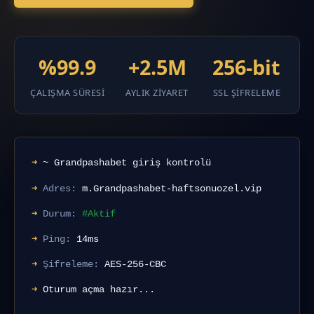
%99.9
+2.5M
256-bit
ÇALIŞMA SÜRESI
AYLIK ZIYARET
SSL ŞIFRELEME
➜
~ Grandpashabet giriş kontrolü
➜
Adres:
m.Grandpashabet-haftsonuozel.vip
➜
Durum:
#Aktif
➜
Ping:
14ms
➜
Şifreleme:
AES-256-CBC
➜
Oturum açma hazır...