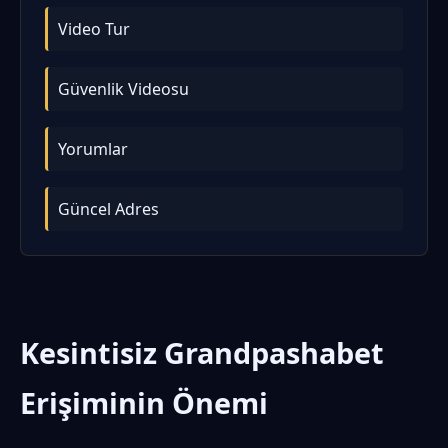
Video Tur
Güvenlik Videosu
Yorumlar
Güncel Adres
Kesintisiz Grandpashabet
Erişiminin Önemi