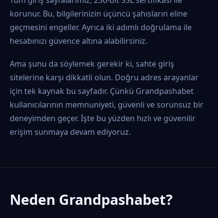
korunur. Bu, bilgilerinizin üçüncü şahısların eline
geçmesini engeller. Ayrıca iki adımlı doğrulama ile
hesabınızı güvence altına alabilirsiniz.
Ama şunu da söylemek gerekir ki, sahte giriş
sitelerine karşı dikkatli olun. Doğru adres arayanlar
için tek kaynak bu sayfadır. Çünkü Grandpashabet
kullanıcılarının memnuniyeti, güvenli ve sorunsuz bir
deneyimden geçer. İşte bu yüzden hızlı ve güvenilir
erişim sunmaya devam ediyoruz.
Neden Grandpashabet?