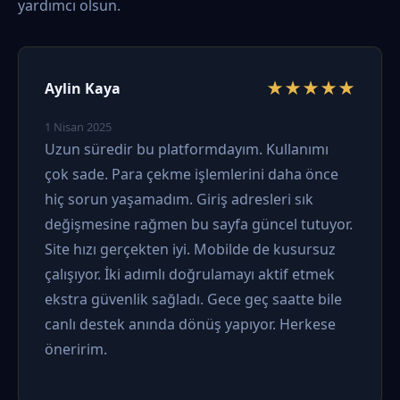
yardımcı olsun.
★★★★★
Aylin Kaya
1 Nisan 2025
Uzun süredir bu platformdayım. Kullanımı
çok sade. Para çekme işlemlerini daha önce
hiç sorun yaşamadım. Giriş adresleri sık
değişmesine rağmen bu sayfa güncel tutuyor.
Site hızı gerçekten iyi. Mobilde de kusursuz
çalışıyor. İki adımlı doğrulamayı aktif etmek
ekstra güvenlik sağladı. Gece geç saatte bile
canlı destek anında dönüş yapıyor. Herkese
öneririm.