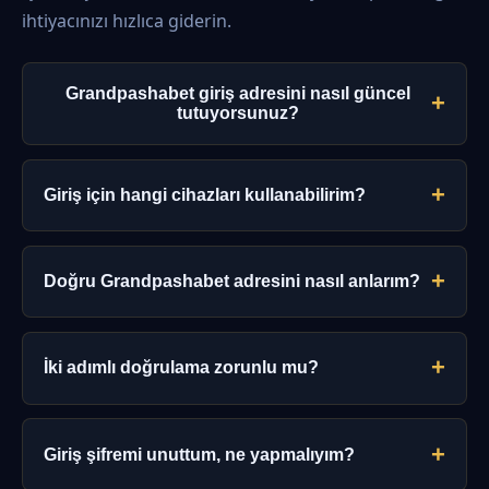
ihtiyacınızı hızlıca giderin.
Grandpashabet giriş adresini nasıl güncel
+
tutuyorsunuz?
şifreleme teknolojisiyle korunur. Alan adı
değişiklikleri anında bu sayfaya eklenir. Ekibimiz
+
Giriş için hangi cihazları kullanabilirim?
DNS kayıtlarını sürekli izler. Önemli olan, doğru
Her türlü cihazdan giriş yapabilirsiniz. PC,
bilgiyi zamanında iletmektir. Ortalama
laptop, tablet ve akıllı telefonlarla uyumludur.
+
güncelleme süresi 4 dakikadır.
Doğru Grandpashabet adresini nasıl anlarım?
iOS ve Android işletim sistemlerinde sorunsuz
Doğru adres her zaman bu sayfadaki butonla
çalışır. Oyun konsollarından bile erişim
iletilir. Adres çubuğunda "m.Grandpashabet-
+
mümkündür. Yeter ki internet bağlantınız olsun.
İki adımlı doğrulama zorunlu mu?
haftsonuozel.vip" yazmalıdır. SSL sertifikası
Zorunlu değildir ancak yüksek önerilir.
geçerli olmalıdır. Sahte siteler genellikle çok
Hesabınızın güvenliği için aktif etmenizde fayda
+
benzer harfler kullanır. Dikkatli olun, sadece
Giriş şifremi unuttum, ne yapmalıyım?
var. Ayarlar bölümünden kolayca kurabilirsiniz.
resmi sayfayı kullanın.