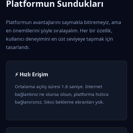
Platformun Sundukları
Platformun avantajlarını saymakla bitiremeyiz, ama
en önemlilerini şöyle sıralayalım. Her bir özellik,
kullanıcı deneyimini en üst seviyeye taşımak için
tasarlandı.
⚡ Hızlı Erişim
Ortalama açılış süresi 1.8 saniye. İnternet
bağlantınız ne olursa olsun, platforma hızlıca
bağlanırsınız. Sıkıcı bekleme ekranları yok.