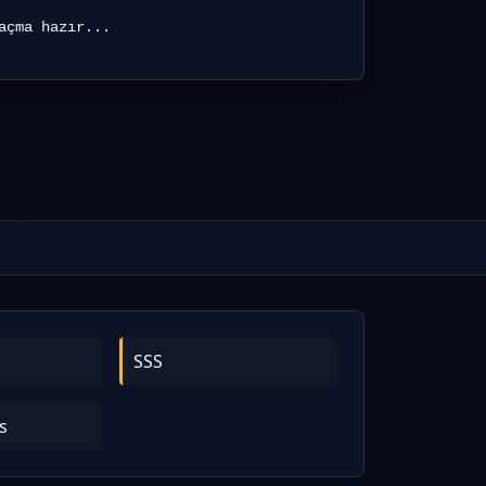
açma hazır...
SSS
s