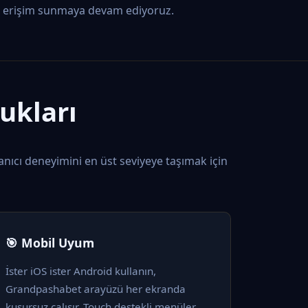
lir erişim sunmaya devam ediyoruz.
ukları
lanıcı deneyimini en üst seviyeye taşımak için
🎯 Mobil Uyum
İster iOS ister Android kullanın,
Grandpashabet arayüzü her ekranda
kusursuz çalışır. Touch destekli menüler