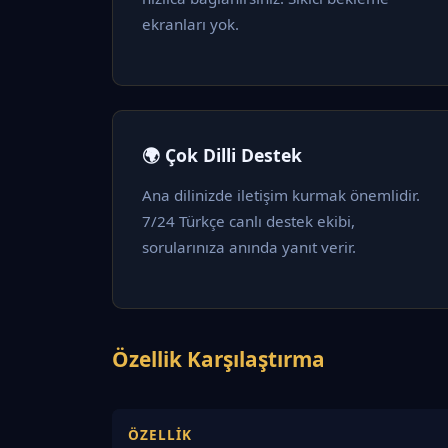
ekranları yok.
🌍 Çok Dilli Destek
Ana dilinizde iletişim kurmak önemlidir.
7/24 Türkçe canlı destek ekibi,
sorularınıza anında yanıt verir.
Özellik Karşılaştırma
ÖZELLIK