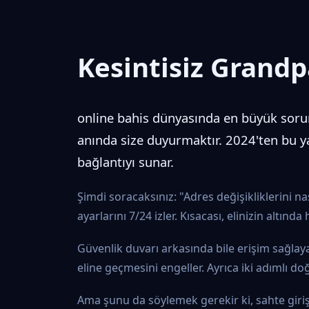
Kesintisiz Grand
online bahis dünyasında en büyük sorun
anında size duyurmaktır. 2024'ten bu y
bağlantıyı sunar.
Şimdi soracaksınız: "Adres değişikliklerini n
ayarlarını 7/24 izler. Kısacası, elinizin altınd
Güvenlik duvarı arkasında bile erişim sağlayabi
eline geçmesini engeller. Ayrıca iki adımlı do
Ama şunu da söylemek gerekir ki, sahte giriş