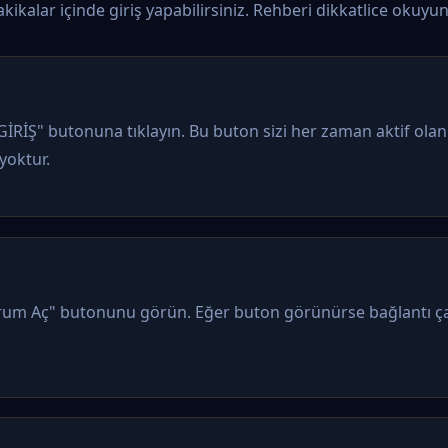
ikalar içinde giriş yapabilirsiniz. Rehberi dikkatlice okuyun
İRİŞ" butonuna tıklayın. Bu buton sizi her zaman aktif olan
yoktur.
rum Aç" butonunu görün. Eğer buton görünürse bağlantı çal