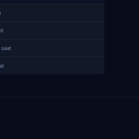
n
it
 saat
at