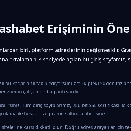
pashabet Erişiminin Ön
lardan biri, platform adreslerinin değişmesidir. Gra
ana ortalama 1.8 saniyede açılan bu giriş sayfamız, 
asıl bu kadar hızlı takip ediyorsunuz?" Ekipteki 50'den fazla
a her zaman çalışan bir bağlantı vardır.
lirsiniz. Tüm giriş sayfalarımız, 256-bit SSL sertifikası ile k
ğrulama ile hesabınızı güvence altına alabilirsiniz.
 sitelerine karşı dikkatli olun. Doğru adres arayanlar için