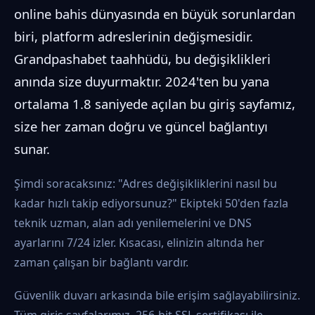
online bahis dünyasında en büyük sorunlardan
biri, platform adreslerinin değişmesidir.
Grandpashabet taahhüdü, bu değişiklikleri
anında size duyurmaktır. 2024'ten bu yana
ortalama 1.8 saniyede açılan bu giriş sayfamız,
size her zaman doğru ve güncel bağlantıyı
sunar.
Şimdi soracaksınız: "Adres değişikliklerini nasıl bu
kadar hızlı takip ediyorsunuz?" Ekipteki 50'den fazla
teknik uzman, alan adı yenilemelerini ve DNS
ayarlarını 7/24 izler. Kısacası, elinizin altında her
zaman çalışan bir bağlantı vardır.
Güvenlik duvarı arkasında bile erişim sağlayabilirsiniz.
Tüm giriş sayfalarımız, 256-bit SSL sertifikası ile