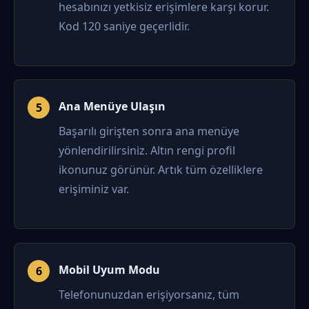
hesabınızı yetkisiz erişimlere karşı korur.
Kod 120 saniye geçerlidir.
Ana Menüye Ulaşın
Başarılı girişten sonra ana menüye
yönlendirilirsiniz. Altın rengi profil
ikonunuz görünür. Artık tüm özelliklere
erişiminiz var.
Mobil Uyum Modu
Telefonunuzdan erişiyorsanız, tüm