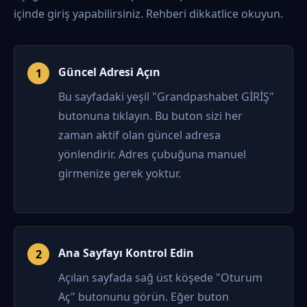
içinde giriş yapabilirsiniz. Rehberi dikkatlice okuyun.
Güncel Adresi Açın
Bu sayfadaki yeşil "Grandpashabet GİRİŞ"
butonuna tıklayın. Bu buton sizi her
zaman aktif olan güncel adresa
yönlendirir. Adres çubuğuna manuel
girmenize gerek yoktur.
Ana Sayfayı Kontrol Edin
Açılan sayfada sağ üst köşede "Oturum
Aç" butonunu görün. Eğer buton