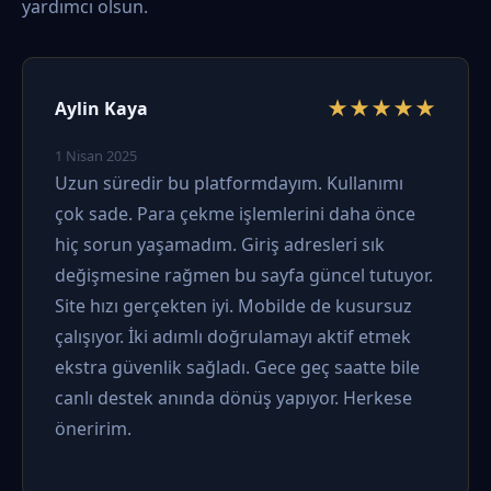
yardımcı olsun.
★★★★★
Aylin Kaya
1 Nisan 2025
Uzun süredir bu platformdayım. Kullanımı
çok sade. Para çekme işlemlerini daha önce
hiç sorun yaşamadım. Giriş adresleri sık
değişmesine rağmen bu sayfa güncel tutuyor.
Site hızı gerçekten iyi. Mobilde de kusursuz
çalışıyor. İki adımlı doğrulamayı aktif etmek
ekstra güvenlik sağladı. Gece geç saatte bile
canlı destek anında dönüş yapıyor. Herkese
öneririm.