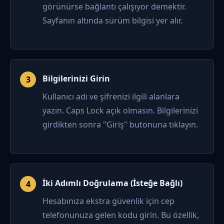
görünürse bağlantı çalışıyor demektir.
Sayfanın altında sürüm bilgisi yer alır.
Bilgilerinizi Girin
Kullanıcı adı ve şifrenizi ilgili alanlara
yazın. Caps Lock açık olmasın. Bilgilerinizi
girdikten sonra "Giriş" butonuna tıklayın.
İki Adımlı Doğrulama (İsteğe Bağlı)
Hesabınıza ekstra güvenlik için cep
telefonunuza gelen kodu girin. Bu özellik,