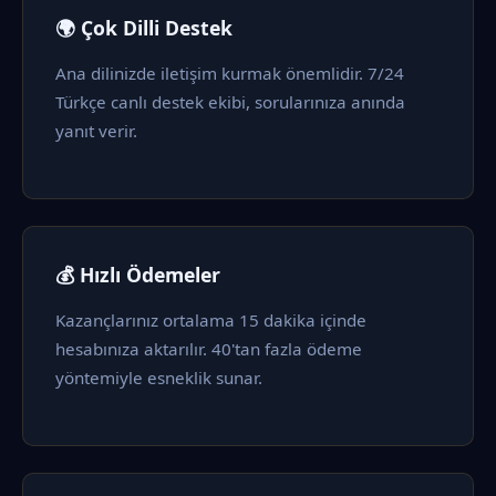
🌍 Çok Dilli Destek
Ana dilinizde iletişim kurmak önemlidir. 7/24
Türkçe canlı destek ekibi, sorularınıza anında
yanıt verir.
💰 Hızlı Ödemeler
Kazançlarınız ortalama 15 dakika içinde
hesabınıza aktarılır. 40'tan fazla ödeme
yöntemiyle esneklik sunar.