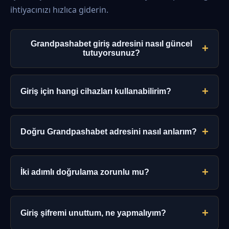
ihtiyacınızı hızlıca giderin.
Grandpashabet giriş adresini nasıl güncel
+
tutuyorsunuz?
şifreleme teknolojisiyle korunur. Alan adı
değişiklikleri anında bu sayfaya eklenir. Ekibimiz
+
Giriş için hangi cihazları kullanabilirim?
DNS kayıtlarını sürekli izler. Önemli olan, doğru
Her türlü cihazdan giriş yapabilirsiniz. PC,
bilgiyi zamanında iletmektir. Ortalama
laptop, tablet ve akıllı telefonlarla uyumludur.
+
güncelleme süresi 4 dakikadır.
Doğru Grandpashabet adresini nasıl anlarım?
iOS ve Android işletim sistemlerinde sorunsuz
Doğru adres her zaman bu sayfadaki butonla
çalışır. Oyun konsollarından bile erişim
iletilir. Adres çubuğunda "m.Grandpashabet-
+
mümkündür. Yeter ki internet bağlantınız olsun.
İki adımlı doğrulama zorunlu mu?
haftsonuozel.vip" yazmalıdır. SSL sertifikası
Zorunlu değildir ancak yüksek önerilir.
geçerli olmalıdır. Sahte siteler genellikle çok
Hesabınızın güvenliği için aktif etmenizde fayda
+
benzer harfler kullanır. Dikkatli olun, sadece
Giriş şifremi unuttum, ne yapmalıyım?
var. Ayarlar bölümünden kolayca kurabilirsiniz.
resmi sayfayı kullanın.