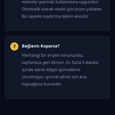
menüler parmak kullanımına uygundur.
Otomatik olarak mobil görünüm yüklenir.
Bu sayede kaydırma işlemi akıcıdır.
Bağlantı Koparsa?
Herhangi bir erişim sorununda,
sayfamıza geri dönün. En fazla 5 dakika
içinde adres bilgisi güncellenir.
Unutmayın, güncel adres için ana
kaynağınız burasıdır.