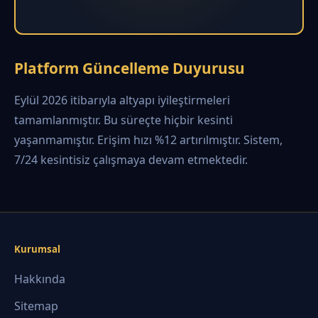
Platform Güncelleme Duyurusu
Eylül 2026 itibarıyla altyapı iyileştirmeleri
tamamlanmıştır. Bu süreçte hiçbir kesinti
yaşanmamıştır. Erişim hızı %12 artırılmıştır. Sistem,
7/24 kesintisiz çalışmaya devam etmektedir.
Kurumsal
Hakkında
Sitemap